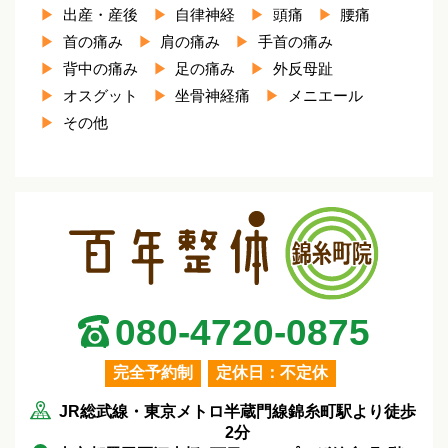
出産・産後
自律神経
頭痛
腰痛
首の痛み
肩の痛み
手首の痛み
背中の痛み
足の痛み
外反母趾
オスグット
坐骨神経痛
メニエール
その他
080-4720-0875
完全予約制
定休日：不定休
JR総武線・東京メトロ半蔵門線錦糸町駅より徒歩
2分