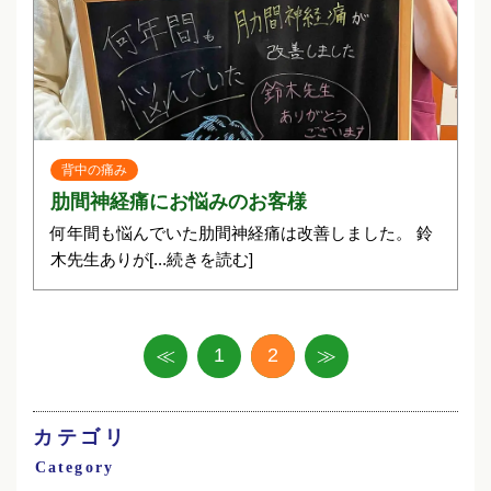
背中の痛み
肋間神経痛にお悩みのお客様
何年間も悩んでいた肋間神経痛は改善しました。 鈴
木先生ありが
[...続きを読む]
1
2
≪
≫
カテゴリ
Category